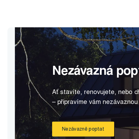
Nezávazná pop
Ať stavíte, renovujete, nebo c
– připravíme vám nezávaznou
Nezávazně poptat