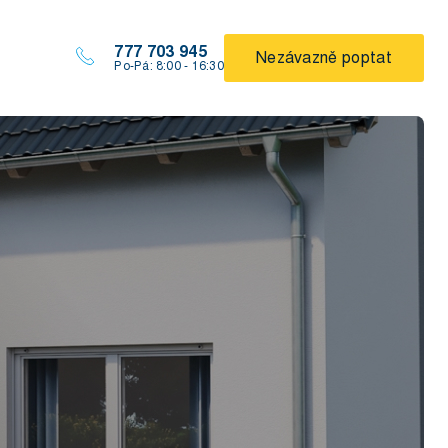
777 703 945
Nezávazně poptat
Po-Pá: 8:00 - 16:30