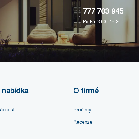
777 703 945
Po-Pá: 8:00 - 16:30
 nabídka
O firmě
ácnost
Proč my
Recenze