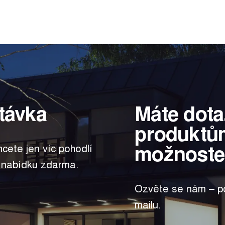
távka
Máte dota
produktů
možnoste
hcete jen víc pohodlí
 nabídku zdarma.
Ozvěte se nám – po
mailu.