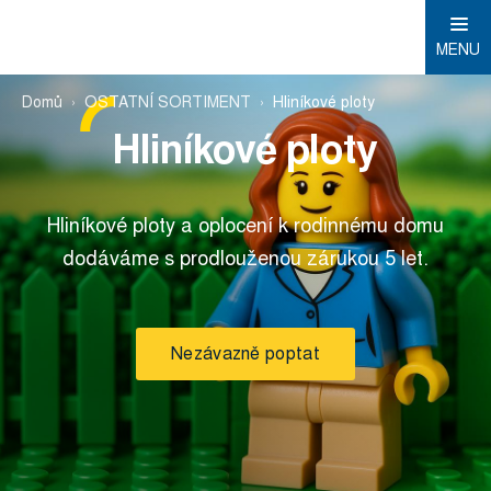
MENU
Domů
OSTATNÍ SORTIMENT
Hliníkové ploty
Hliníkové ploty
Hliníkové ploty a oplocení k rodinnému domu
dodáváme s prodlouženou zárukou 5 let.
Nezávazně poptat