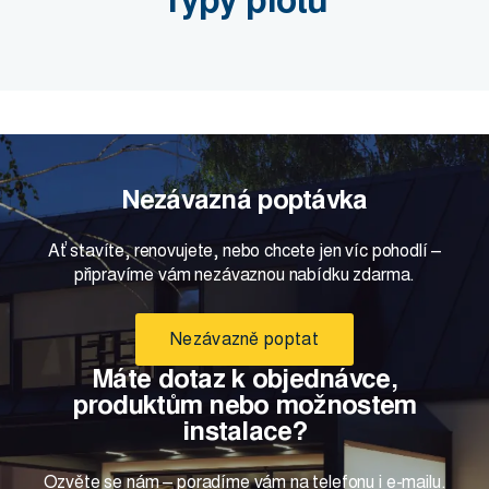
Typy plotů
Nezávazná poptávka
Ať stavíte, renovujete, nebo chcete jen víc pohodlí –
připravíme vám nezávaznou nabídku zdarma.
Nezávazně poptat
Máte dotaz k objednávce,
produktům nebo možnostem
instalace?
Ozvěte se nám – poradíme vám na telefonu i e-mailu.