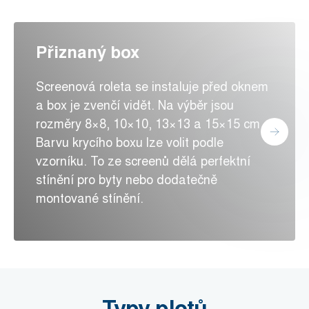
Přiznaný box
Screenová roleta se instaluje před oknem
a box je zvenčí vidět. Na výběr jsou
rozměry 8×8, 10×10, 13×13 a 15×15 cm.
Barvu krycího boxu lze volit podle
vzorníku. To ze screenů dělá perfektní
stínění pro byty nebo dodatečně
montované stínění.