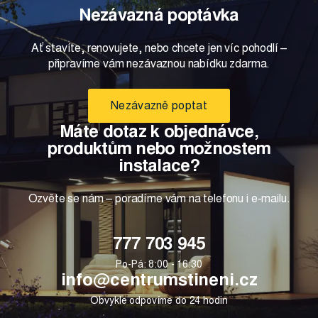
Nezávazná poptávka
Ať stavíte, renovujete, nebo chcete jen víc pohodlí –
připravíme vám nezávaznou nabídku zdarma.
Nezávazně poptat
Máte dotaz k objednávce,
produktům nebo možnostem
instalace?
Ozvěte se nám – poradíme vám na telefonu i e-mailu.
777 703 945
Po-Pá: 8:00 - 16:30
info@centrumstineni.cz
Obvykle odpovíme do 24 hodin