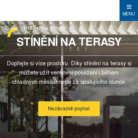
MENU
Domů
STÍNĚNÍ NA TERASY
STÍNĚNÍ NA TERASY
Dopřejte si více prostoru. Díky stínění na terasy si
můžete užít venkovní posezení i během
chladných měsíců nebo za spalujícího slunce.
Nezávazně poptat