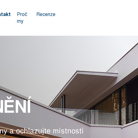
takt
Proč
Recenze
my
NĚNÍ
ny a ochlazujte místnosti