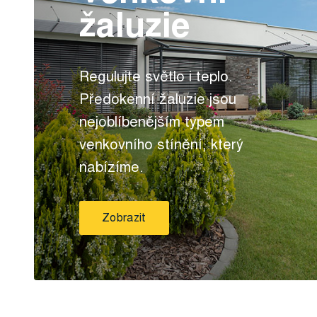
žaluzie
Regulujte světlo i teplo.
Předokenní žaluzie jsou
nejoblíbenějším typem
venkovního stínění, který
nabízíme.
Zobrazit