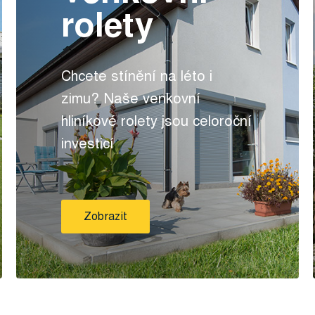
rolety
Chcete stínění na léto i
zimu? Naše venkovní
hliníkové rolety jsou celoroční
investicí
Zobrazit