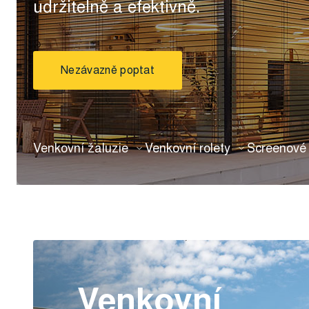
udržitelně a efektivně.
Nezávazně poptat
Venkovní žaluzie
Venkovní rolety
Screenové 
Venkovní