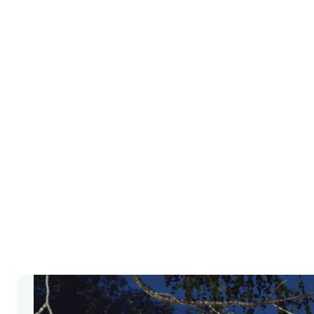
Více o
aplikaci
CLIMAX