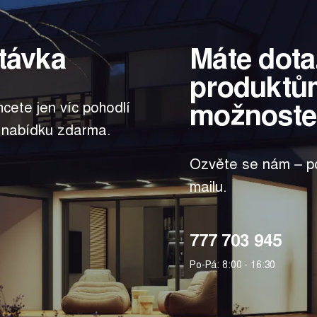
távka
Máte dota
produktů
možnoste
hcete jen víc pohodlí
 nabídku zdarma.
Ozvěte se nám – po
mailu.
777 703 945
Po-Pá: 8:00 - 16:30