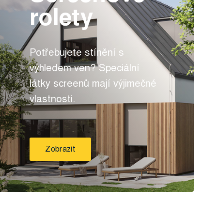
rolety
Potřebujete stínění s
výhledem ven? Speciální
látky screenů mají výjimečné
vlastnosti.
Zobrazit