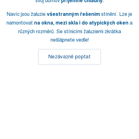
svůj domov
příjemně chladný.
Navíc jsou žaluzie
všestranným řešením
stínění. Lze je
namontovat
na okna, mezi skla i do atypických oken
a
různých rozměrů. Se stínicími žaluziemi zkrátka
nešlápnete vedle!
Nezávazně poptat