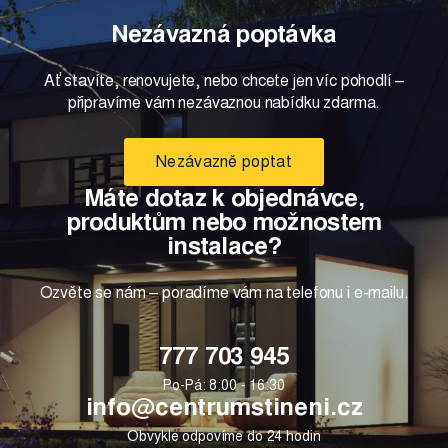
Nezávazná poptávka
Ať stavíte, renovujete, nebo chcete jen víc pohodlí –
připravíme vám nezávaznou nabídku zdarma.
Nezávazně poptat
Máte dotaz k objednávce,
produktům nebo možnostem
instalace?
Ozvěte se nám – poradíme vám na telefonu i e-mailu.
777 703 945
Po-Pá: 8:00 - 16:30
info@centrumstineni.cz
Obvykle odpovíme do 24 hodin