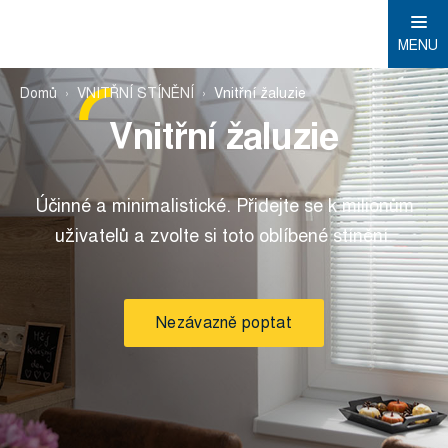
MENU
Domů
VNITŘNÍ STÍNĚNÍ
Vnitřní žaluzie
Vnitřní žaluzie
Účinné a minimalistické. Přidejte se k milionům
uživatelů a zvolte si toto oblíbené stínění.
Nezávazně poptat